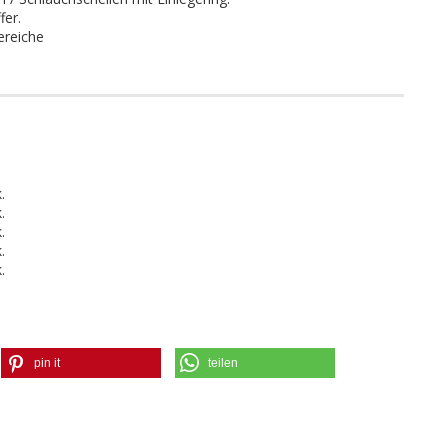
fer.
ereiche
.
.
.
.
.
pin it
teilen