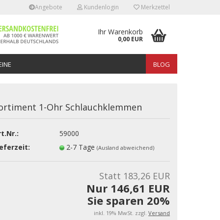
Angebote
Kundenlogin
Merkzettel
Ihr Warenkorb
0,00 EUR
INE
BLOG
ortiment 1-Ohr Schlauchklemmen
t.Nr.:
59000
erstellen
eferzeit:
2-7 Tage
(Ausland abweichend)
rt vergessen?
Statt 183,26 EUR
Nur 146,61 EUR
Sie sparen 20%
inkl. 19% MwSt. zzgl.
Versand