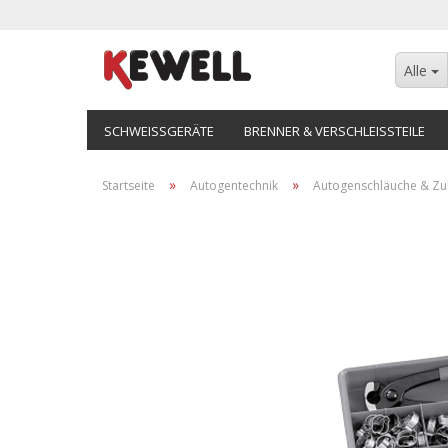
Alle
SCHWEISSGERÄTE
BRENNER & VERSCHLEISSTEILE
»
»
Startseite
Autogentechnik
Autogenschläuche & Z