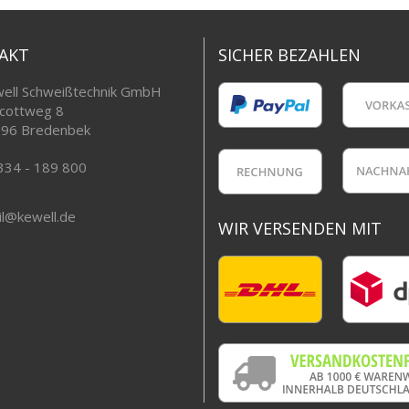
AKT
SICHER BEZAHLEN
ell Schweißtechnik GmbH
cottweg 8
96 Bredenbek
334 - 189 800
l@kewell.de
WIR VERSENDEN MIT