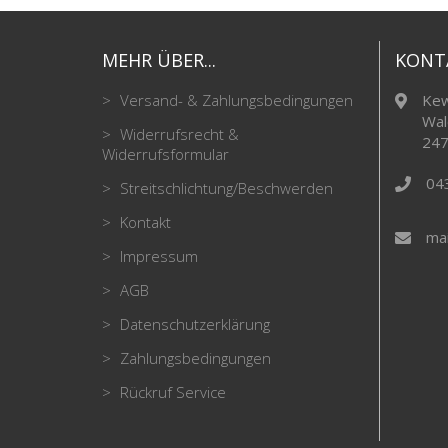
MEHR ÜBER...
KONT
Versand- & Zahlungsbedingungen
Kew
Wal
Widerrufsrecht &
247
Widerrufsformular
04
Streitschlichtung/Beschwerden
Kontakt
mai
Impressum
AGB
Datenschutzerklärung
Zahlungsbedingungen
Rückruf Service