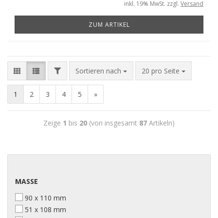
inkl. 19% MwSt. zzgl.
Versand
ZUM ARTIKEL
Sortieren nach
20 pro Seite
1
2
3
4
5
»
Zeige
1
bis
20
(von insgesamt
87
Artikeln)
MASSE
90 x 110 mm
51 x 108 mm