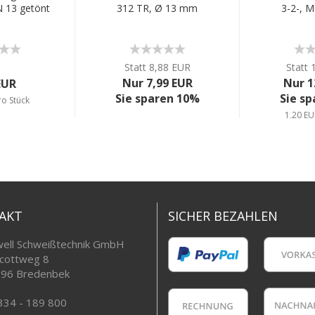
 13 getönt
312 TR, Ø 13 mm
3-2-, 
Statt 8,88 EUR
Statt 
Nur 7,99 EUR
Nur 1
EUR
Sie sparen 10%
Sie s
ro Stück
1,20 EU
AKT
SICHER BEZAHLEN
ell Schweißtechnik GmbH
cottweg 8
96 Bredenbek
334 - 189 800