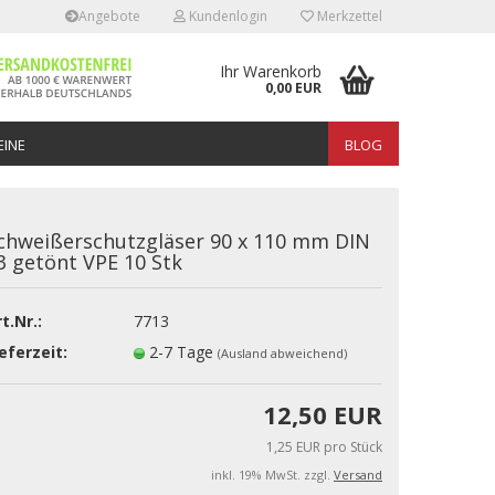
Angebote
Kundenlogin
Merkzettel
Ihr Warenkorb
0,00 EUR
INE
BLOG
chweißerschutzgläser 90 x 110 mm DIN
3 getönt VPE 10 Stk
t.Nr.:
7713
erstellen
eferzeit:
2-7 Tage
(Ausland abweichend)
rt vergessen?
12,50 EUR
1,25 EUR pro Stück
inkl. 19% MwSt. zzgl.
Versand