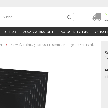
ZUBEHÖR
ZUSATZWERKSTOFFE
AUTOGENTECHNIK
GUTSCHE
»
er
Schweißerschutzgläser 90 x 110 mm DIN 13 getönt VPE 10 Stk
S
1
Ar
Konto 
Li
Passwo