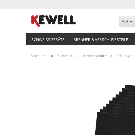
Alle
SCHWEISSGERÄTE
BRENNER & VERSCHLEISSTEILE
»
»
»
Startseite
Zubehör
Arbeitsschutz
Schutzgläs