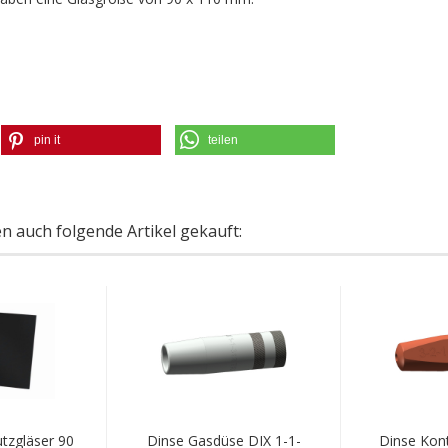
pin it
teilen
en auch folgende Artikel gekauft:
tzgläser 90
Dinse Gasdüse DIX 1-1-
Dinse Kont