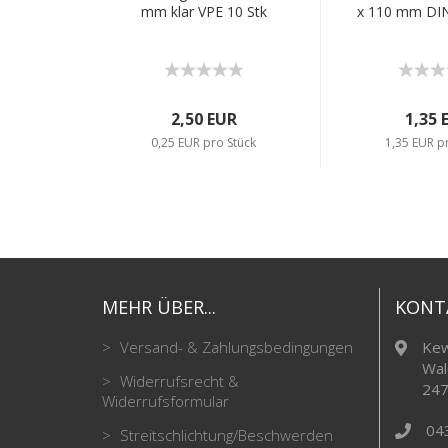
mm klar VPE 10 Stk
x 110 mm DIN
2,50 EUR
1,35 
0,25 EUR pro Stück
1,35 EUR p
MEHR ÜBER...
KONT
Versand- & Zahlungsbedingungen
Kew
Wal
Widerrufsrecht &
247
Widerrufsformular
04
Streitschlichtung/Beschwerden