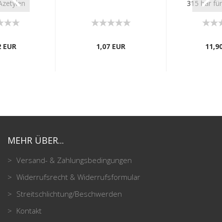
Azetylen
315 bar für
2 EUR
1,07 EUR
11,9
MEHR ÜBER...
Versand- & Zahlungsbedingungen
Widerrufsrecht & Widerrufsformular
Streitschlichtung/Beschwerden
Kontakt