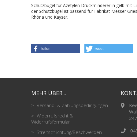
Schutzbügel für Azetylen Druckminderer in gelb mit L
der Schutzbügel ist passend für Fabrikat Messer Grie
Rhöna und Kayser.
teilen
tweet
MEHR ÜBER...
KONT
Versand- & Zahlungsbedingungen
Kew
Wal
Widerrufsrecht &
247
Widerrufsformular
04
Streitschlichtung/Beschwerden