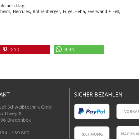
inksanschlag.
sheim, Hercules, Rothenberger, Fuge, Feha, Everwand + Fell,
pin it
teilen
AKT
SICHER BEZAHLEN
ell Schweißtechnik GmbH
cottweg 8
96 Bredenbek
334 - 189 800