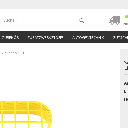
ZUBEHÖR
ZUSATZWERKSTOFFE
AUTOGENTECHNIK
GUTSCHE
»
 & Zubehör
S
L
Ar
Konto 
Li
Passwo
He