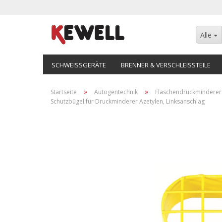
Alle
SCHWEISSGERÄTE
BRENNER & VERSCHLEISSTEILE
»
»
Startseite
Autogentechnik
Flaschendruckminderer
Schutzbügel für Druckminderer Azetylen, Linksanschlag