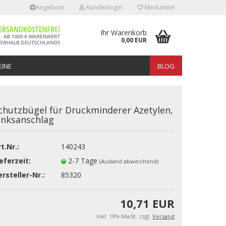
Angebote
Kundenlogin
Merkzettel
Ihr Warenkorb
0,00 EUR
INE
BLOG
chutzbügel für Druckminderer Azetylen,
inksanschlag
t.Nr.:
140243
erstellen
eferzeit:
2-7 Tage
(Ausland abweichend)
rt vergessen?
rsteller-Nr.:
85320
10,71 EUR
inkl. 19% MwSt. zzgl.
Versand