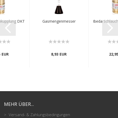
hkupplung DKT
Gasmengenmesser
Ibeda Schlauc
5 EUR
8,93 EUR
22,9
MEHR ÜBER...
Versand- & Zahlungsbedingungen