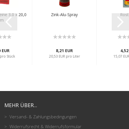
ine 3,0 x 20,0
Zink-Alu-Spray
Rost
m
0 EUR
8,21 EUR
4,52
pro Stück
20,53 EUR pro Liter
15,07 EUR
MEHR ÜBER...
Versand- & Zahlungsbedingungen
Widerrufsrecht & Widerrufsformular