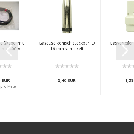
ißkabel mit
Gasdüse konisch steckbar ID
Gasverteiler
mme 400 A
16 mm vernickelt
5 EUR
5,40 EUR
1,29
 pro Meter