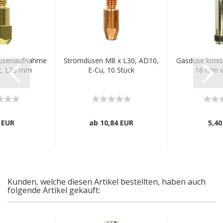
üsenaufnahme
Stromdüsen M8 x L30, AD10,
Gasdüse konis
, L28 mm
E-Cu, 10 Stück
16 mm ve
 EUR
ab 10,84 EUR
5,40
Kunden, welche diesen Artikel bestellten, haben auch
folgende Artikel gekauft: