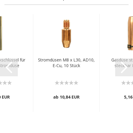
kschlüssel für
Stromdüsen M8 x L30, AD10,
Gasdüse st
Stromdüse
E-Cu, 10 Stück
steckbar
0 EUR
ab 10,84 EUR
5,16