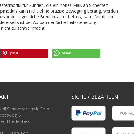
rtastermodul für Kunden, die ein hohes Maß an Sicherheit
ngsmoduls kann nicht ohne präzise Bewegung betätigt werden.
vor der eigentliche Brennertaster betätigt wird. Mit dieser
rerseits ist der Aufbau der Sicherheitssteuerung
s nicht zu schwer macht.
pin it
teilen
AKT
SICHER BEZAHLEN
ell Schweißtechnik GmbH
cottweg 8
96 Bredenbek
334 - 189 800