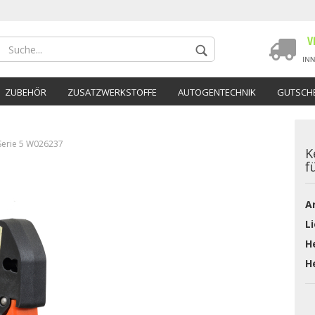
ZUBEHÖR
ZUSATZWERKSTOFFE
AUTOGENTECHNIK
GUTSCHE
Serie 5 W026237
K
f
Ar
Konto 
Li
Passwo
He
He