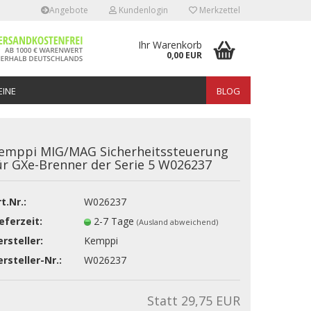
Angebote
Kundenlogin
Merkzettel
Ihr Warenkorb
0,00 EUR
INE
BLOG
emppi MIG/MAG Sicherheitssteuerung
ür GXe-Brenner der Serie 5 W026237
t.Nr.:
W026237
erstellen
eferzeit:
2-7 Tage
(Ausland abweichend)
rt vergessen?
rsteller:
Kemppi
rsteller-Nr.:
W026237
Statt 29,75 EUR