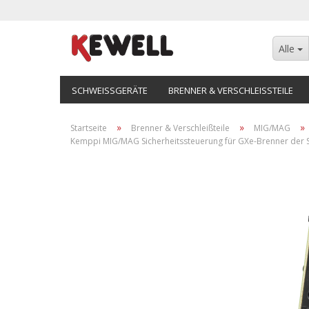
Alle
SCHWEISSGERÄTE
BRENNER & VERSCHLEISSTEILE
»
»
»
Startseite
Brenner & Verschleißteile
MIG/MAG
Kemppi MIG/MAG Sicherheitssteuerung für GXe-Brenner der 