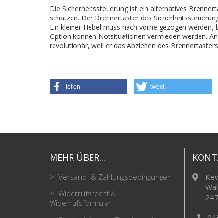
Die Sicherheitssteuerung ist ein alternatives Brenne
schätzen. Der Brennertaster des Sicherheitssteueru
Ein kleiner Hebel muss nach vorne gezogen werden, be
Option können Notsituationen vermieden werden. Ande
revolutionär, weil er das Abziehen des Brennertaster
teilen
tweet
MEHR ÜBER...
KONT
Versand- & Zahlungsbedingungen
Kew
Wal
Widerrufsrecht &
247
Widerrufsformular
04