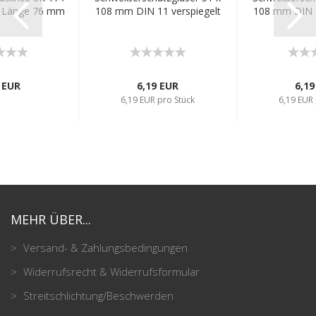
, Länge 76 mm
108 mm DIN 11 verspiegelt
108 mm DIN 1
 EUR
6,19 EUR
6,19
6,19 EUR pro Stück
6,19 EUR 
MEHR ÜBER...
Versand- & Zahlungsbedingungen
Widerrufsrecht & Widerrufsformular
Streitschlichtung/Beschwerden