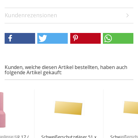
Kundenrezensionen
Kunden, welche diesen Artikel bestellten, haben auch
folgende Artikel gekauft:
slinse SR 17 /
Schweißerschutzgläser 51 x
Schweißerschu