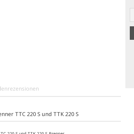
enrezensionen
enner TTC 220 S und TTK 220 S
 TTC 220 S und TTK 220 S Brenner.