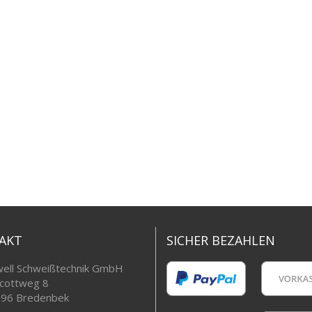
AKT
SICHER BEZAHLEN
ell Schweißtechnik GmbH
cottweg 8
96 Bredenbek