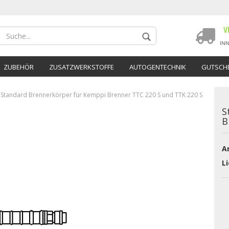
ZUBEHÖR
ZUSATZWERKSTOFFE
AUTOGENTECHNIK
GUTSCHE
Standard Brennerkörper für Kemppi Brenner TTC 220 S und TTK 220 S
S
B
Ar
Konto 
Li
Passwo