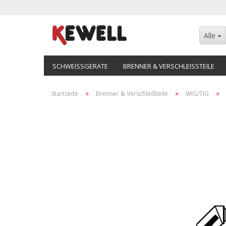
Alle
SCHWEISSGERÄTE
BRENNER & VERSCHLEISSTEILE
»
»
»
Startseite
Brenner & Verschleißteile
WIG/TIG