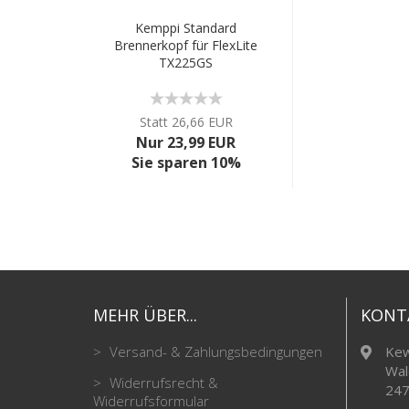
Kemppi Standard
Brennerkopf für FlexLite
TX225GS
Statt 26,66 EUR
Nur 23,99 EUR
Sie sparen 10%
MEHR ÜBER...
KONT
Versand- & Zahlungsbedingungen
Kew
Wal
Widerrufsrecht &
247
Widerrufsformular