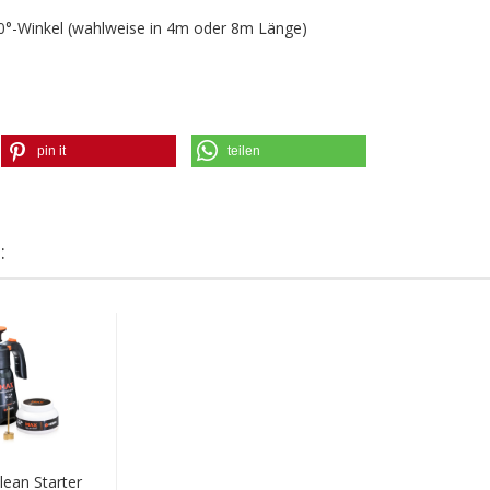
0°-Winkel (wahlweise in 4m oder 8m Länge)
pin it
teilen
:
ean Starter