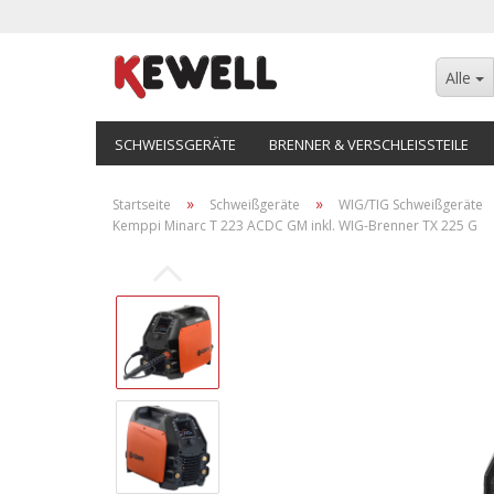
Alle
SCHWEISSGERÄTE
BRENNER & VERSCHLEISSTEILE
»
»
Startseite
Schweißgeräte
WIG/TIG Schweißgeräte
Kemppi Minarc T 223 ACDC GM inkl. WIG-Brenner TX 225 G