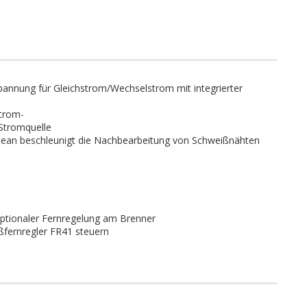
nnung für Gleichstrom/Wechselstrom mit integrierter
trom-
 Stromquelle
Clean beschleunigt die Nachbearbeitung von Schweißnähten
 optionaler Fernregelung am Brenner
fernregler FR41 steuern