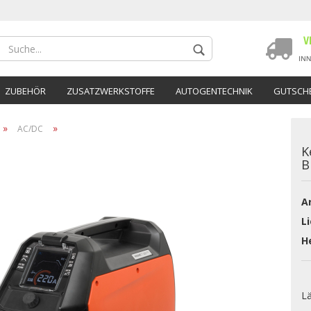
ZUBEHÖR
ZUSATZWERKSTOFFE
AUTOGENTECHNIK
GUTSCHE
»
»
AC/DC
K
B
Ar
Konto 
Li
Passwo
He
L