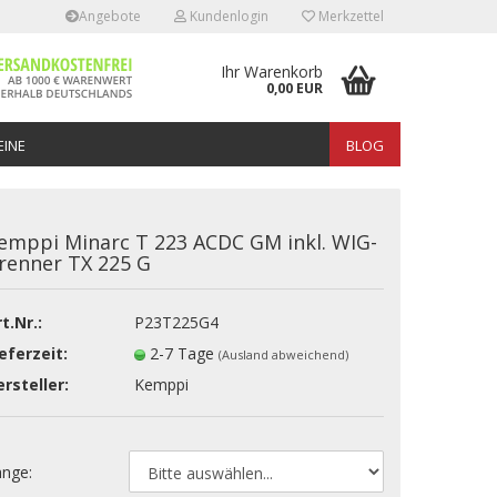
Angebote
Kundenlogin
Merkzettel
Ihr Warenkorb
0,00 EUR
INE
BLOG
emppi Minarc T 223 ACDC GM inkl. WIG-
renner TX 225 G
t.Nr.:
P23T225G4
erstellen
eferzeit:
2-7 Tage
(Ausland abweichend)
rt vergessen?
rsteller:
Kemppi
änge: