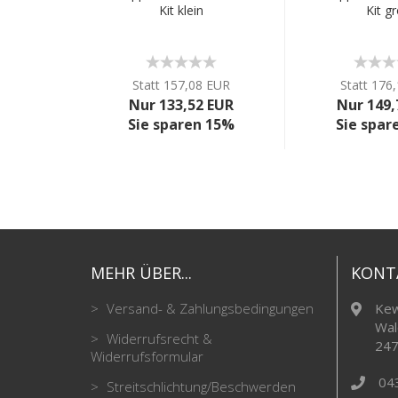
Kit klein
Kit g
Statt 157,08 EUR
Statt 176
Nur 133,52 EUR
Nur 149,
Sie sparen 15%
Sie spar
MEHR ÜBER...
KONT
Versand- & Zahlungsbedingungen
Kew
Wal
Widerrufsrecht &
247
Widerrufsformular
04
Streitschlichtung/Beschwerden