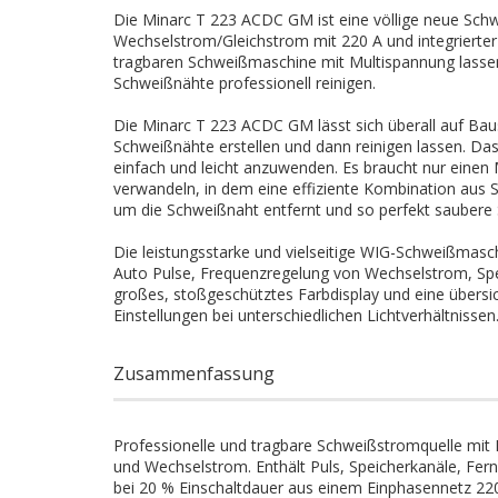
Die Minarc T 223 ACDC GM ist eine völlige neue Sc
Wechselstrom/Gleichstrom mit 220 A und integrierter
tragbaren Schweißmaschine mit Multispannung lasse
Schweißnähte professionell reinigen.
Die Minarc T 223 ACDC GM lässt sich überall auf Baust
Schweißnähte erstellen und dann reinigen lassen. Da
einfach und leicht anzuwenden. Es braucht nur ein
verwandeln, in dem eine effiziente Kombination aus
um die Schweißnaht entfernt und so perfekt saubere 
Die leistungsstarke und vielseitige WIG-Schweißmas
Auto Pulse, Frequenzregelung von Wechselstrom, Spe
großes, stoßgeschütztes Farbdisplay und eine übersic
Einstellungen bei unterschiedlichen Lichtverhältnissen
Zusammenfassung
Professionelle und tragbare Schweißstromquelle mit
und Wechselstrom. Enthält Puls, Speicherkanäle, Fer
bei 20 % Einschaltdauer aus einem Einphasennetz 220