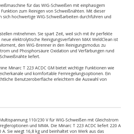
hweißmaschine für das WIG-Schweißen mit einphasigem
 Funktion zum Reinigen von Schweißnähten. Mit dieser
n sich hochwertige WIG-Schweißarbeiten durchführen und
ellen mitnehmen. Sie spart Zeit, weil sich mit ihr perfekte
s neue elektrolytische Reinigungsverfahren MAX WeldClean ist
en Moment, den WIG-Brenner in den Reinigungsmodus zu
 Strom und Phosphorsäure Oxidation und Verfärbungen rund
Schweißnähte liefert.
chine Minarc T 223 ACDC GM bietet wichtige Funktionen wie
icherkanäle und komfortable Fernregelungsoptionen. Ein
htliche Benutzeroberfläche erleichtern die Auswahl von
.
 Multispannung 110/230 V für WIG-Schweißen mit Gleichstrom
nregleroptionen und MMA. Die Minarc T 223 ACDC liefert 220 A
 A. Sie wiegt 16,8 kg und beinhaltet von Werk aus das