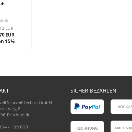
roß
,12 EUR
70 EUR
en 15%
AKT
SICHER BEZAHLEN
ell Schweißtechnik GmbH
cottweg 8
96 Bredenbek
334 - 189 800