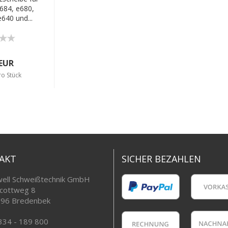
684, e680,
640 und...
 EUR
ro Stück
AKT
SICHER BEZAHLEN
ell Schweißtechnik GmbH
cottweg 8
96 Bredenbek
334 - 189 800