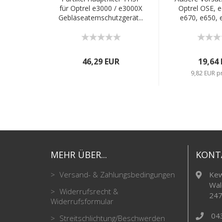
für Optrel e3000 / e3000X
Optrel OSE, e
Gebläseatemschutzgerät...
e670, e650, e
46,29 EUR
19,64
9,82 EUR p
MEHR ÜBER...
KONT
Versand- & Zahlungsbedingungen
Kew
Wal
Widerrufsrecht &
247
Widerrufsformular
04
Streitschlichtung/Beschwerden