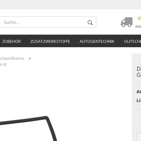
ZUBEHÖR
ZUSATZWERKSTOFFE
AUTOGENTECHNIK
GUTSCHE
»
schweißhelme
erät
D
G
Ar
Konto 
Li
Passwo