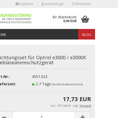
Angebote
Kundenlogin
Merkzettel
Ihr Warenkorb
0,00 EUR
INE
BLOG
ichtungsset für Optrel e3000 / e3000X
ebläseatemschutzgerät
t.Nr.:
4551.023
erstellen
eferzeit:
2-7 Tage
(Ausland abweichend)
rt vergessen?
17,73 EUR
inkl. 19% MwSt. zzgl.
Versand