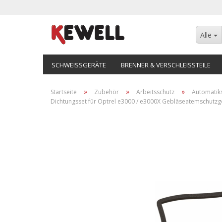
Alle
SCHWEISSGERÄTE
BRENNER & VERSCHLEISSTEILE
»
»
»
Startseite
Zubehör
Arbeitsschutz
Automatik
Dichtungsset für Optrel e3000 / e3000X Gebläseatemschutzg