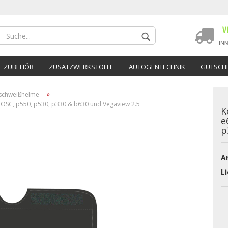
ZUBEHÖR
ZUSATZWERKSTOFFE
AUTOGENTECHNIK
GUTSCHE
»
schweißhelme
, OSC, p550, p530, p330 & b630 und Vegaview 2.5
K
e
p
Konto 
Ar
Passwo
Li