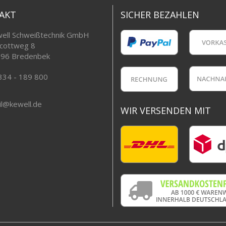
AKT
SICHER BEZAHLEN
ell Schweißtechnik GmbH
cottweg 8
96 Bredenbek
334 - 189 800
l@kewell.de
WIR VERSENDEN MIT