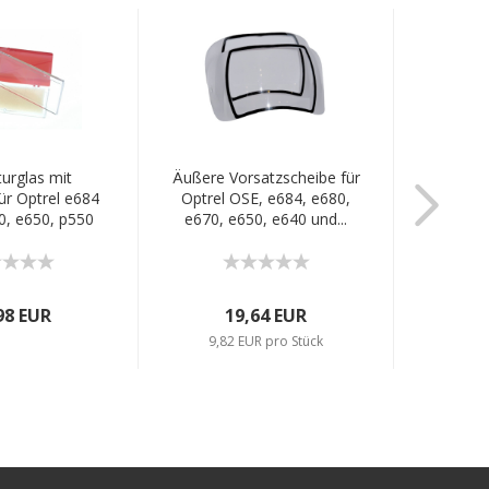
urglas mit
Äußere Vorsatzscheibe für
Stirn
ür Optrel e684
Optrel OSE, e684, e680,
Optrel 
0, e650, p550
e670, e650, e640 und...
e650, 
30,...
98 EUR
19,64 EUR
9,82 EUR pro Stück
6,1