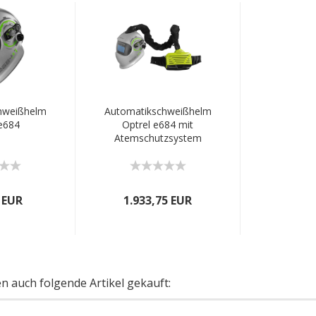
hweißhelm
Automatikschweißhelm
e684
Optrel e684 mit
Atemschutzsystem
e3000x
 EUR
1.933,75 EUR
en auch folgende Artikel gekauft: