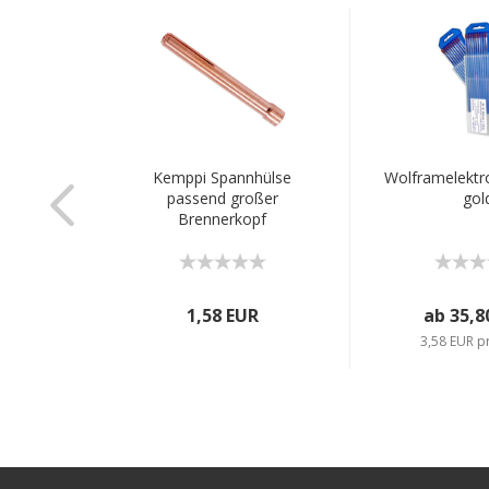
eibe für
Kemppi Spannhülse
Wolframelekt
0, e670,
passend großer
gol
 und...
Brennerkopf
R
1,58 EUR
ab 35,8
tück
3,58 EUR p