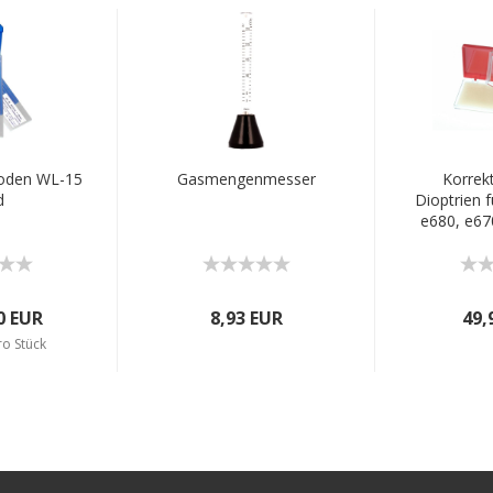
roden WL-15
Gasmengenmesser
Korrekt
d
Dioptrien f
e680, e67
p5
0 EUR
8,93 EUR
49,
ro Stück