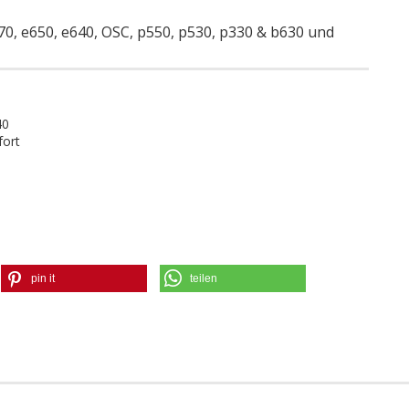
70, e650, e640, OSC, p550, p530, p330 & b630 und
40
fort
pin it
teilen