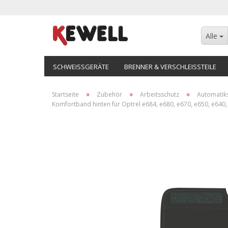
Alle
SCHWEISSGERÄTE
BRENNER & VERSCHLEISSTEILE
»
»
»
Startseite
Zubehör
Arbeitsschutz
Automatik
Komfortband hinten für Optrel e684, e680, e670, e650, e640