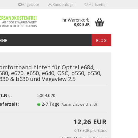
Angebote
Kundenlogin
Merkzettel
Ihr Warenkorb
0,00 EUR
INE
BLOG
omfortband hinten für Optrel e684,
680, e670, e650, e640, OSC, p550, p530,
330 & b630 und Vegaview 2.5
erstellen
t.Nr.:
5004.020
rt vergessen?
eferzeit:
2-7 Tage
(Ausland abweichend)
12,26 EUR
6,13 EUR pro Stück