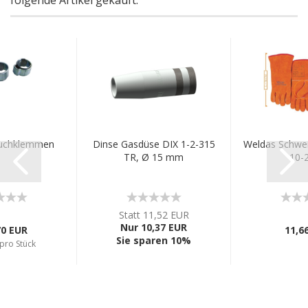
folgende Artikel gekauft:
auchklemmen
Dinse Gasdüse DIX 1-2-315
Weldas Schwe
TR, Ø 15 mm
10-
Statt 11,52 EUR
Nur 10,37 EUR
70 EUR
11,6
Sie sparen 10%
pro Stück