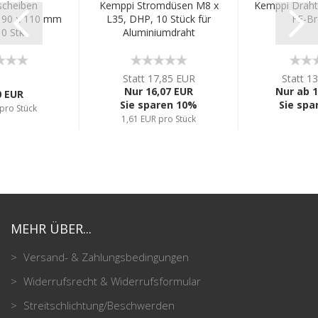
scheiben
Kemppi Stromdüsen M8 x
Kemppi Drahtl
 90 x 110 mm
L35, DHP, 10 Stück für
FE-Br
0 Stk
Aluminiumdraht
Statt 17,85 EUR
Statt 1
Nur 16,07 EUR
Nur ab 1
0 EUR
Sie sparen 10%
Sie spa
pro Stück
1,61 EUR pro Stück
MEHR ÜBER...
Versand- & Zahlungsbedingungen
Widerrufsrecht & Widerrufsformular
Streitschlichtung/Beschwerden