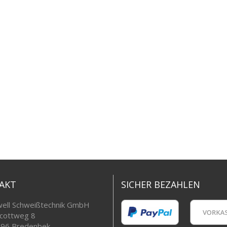
AKT
SICHER BEZAHLEN
ell Schweißtechnik GmbH
cottweg 8
96 Bredenbek