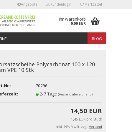
Angebote
Kundenlogin
Merkzettel
Ihr Warenkorb
0,00 EUR
INE
BLOG
orsatzscheibe Polycarbonat 100 x 120
m VPE 10 Stk
t.Nr.:
70296
erstellen
eferzeit:
2-7 Tage
(Ausland abweichend)
rt vergessen?
14,50 EUR
1,45 EUR pro Stück
inkl. 19% MwSt. zzgl.
Versand