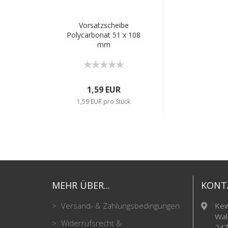
Vorsatzscheibe
Polycarbonat 51 x 108
mm
1,59 EUR
1,59 EUR pro Stück
MEHR ÜBER...
KONT
Versand- & Zahlungsbedingungen
Kew
Wal
Widerrufsrecht &
247