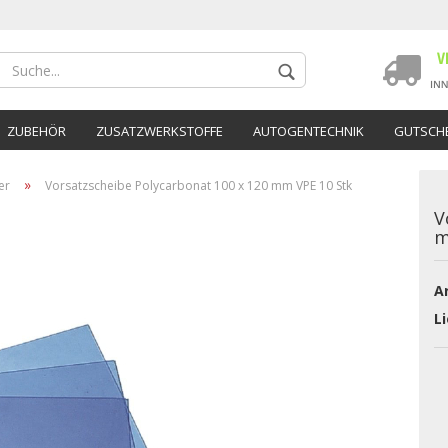
ZUBEHÖR
ZUSATZWERKSTOFFE
AUTOGENTECHNIK
GUTSCHE
»
er
Vorsatzscheibe Polycarbonat 100 x 120 mm VPE 10 Stk
V
m
Ar
Konto 
Li
Passwo