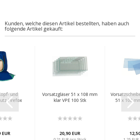
Kunden, welche diesen Artikel bestellten, haben auch
folgende Artikel gekauft:
opf- und
Vorsatzgläser 51 x 108 mm
Vorsatzscheib
tz Firefox
klar VPE 100 Stk
51 x 108 mm
9 EUR
20,90 EUR
12,5
0,21 EUR pro Stück
1,25 EUR 