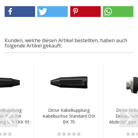
Kunden, welche diesen Artikel bestellten, haben auch
folgende Artikel gekauft:
elkupplung
Dinse Kabelkupplung
Dinse Einb
er Plus mit
Kabelbuchse Standard DIX
Einbaubuch
ng DIX SKK 95
BK 70
Abdeckklappe 