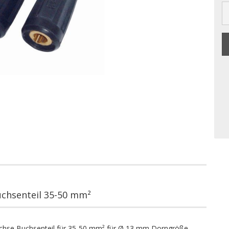
chsenteil 35-50 mm²
uchse Buchsenteil für 35-50 mm² für Ø 13 mm Dorngröße.