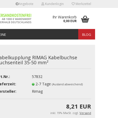
Angebote
Kundenlogin
Merkzettel
Ihr Warenkorb
0,00 EUR
INE
BLOG
abelkupplung RIMAG Kabelbuchse
uchsenteil 35-50 mm²
t.Nr.:
57832
erstellen
eferzeit:
2-7 Tage
(Ausland abweichend)
rt vergessen?
rsteller:
Rimag
8,21 EUR
inkl. 19% MwSt. zzgl.
Versand