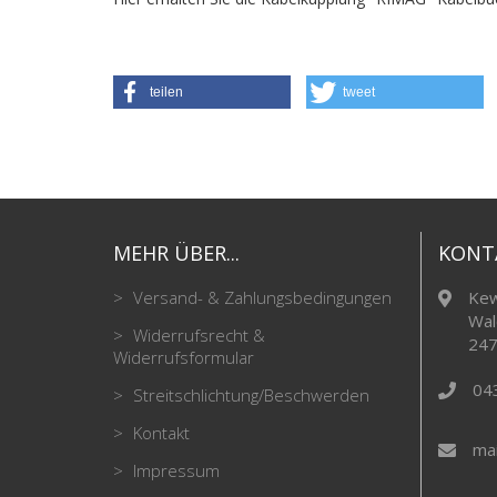
teilen
tweet
MEHR ÜBER...
KONT
Versand- & Zahlungsbedingungen
Kew
Wal
Widerrufsrecht &
247
Widerrufsformular
04
Streitschlichtung/Beschwerden
Kontakt
mai
Impressum