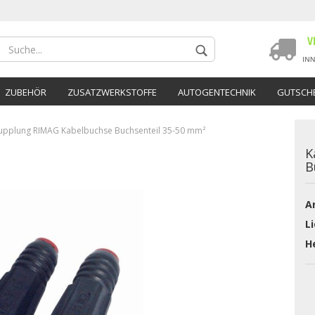
ZUBEHÖR
ZUSATZWERKSTOFFE
AUTOGENTECHNIK
GUTSCHE
upplung RIMAG Kabelbuchse Buchsenteil 35-50 mm²
K
B
Ar
Konto 
Li
Passwo
He