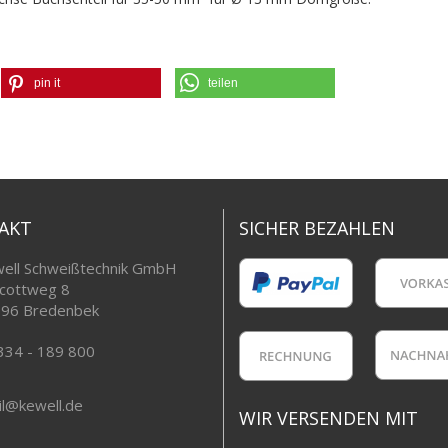
pin it
teilen
AKT
SICHER BEZAHLEN
ell Schweißtechnik GmbH
cottweg 8
96 Bredenbek
334 - 189 800
l@kewell.de
WIR VERSENDEN MIT