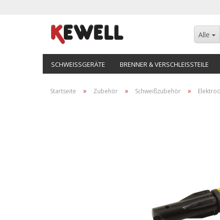
Alle
SCHWEISSGERÄTE
BRENNER & VERSCHLEISSTEILE
»
»
»
Startseite
Zubehör
Schweißzubehör
Elektro