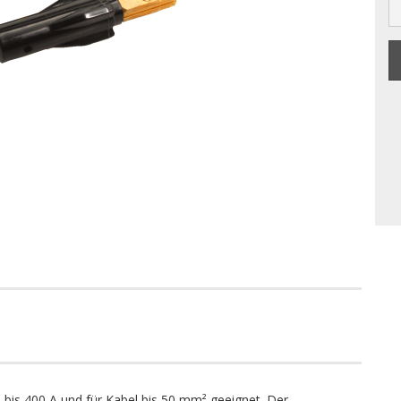
n bis 400 A und für Kabel bis 50 mm² geeignet. Der