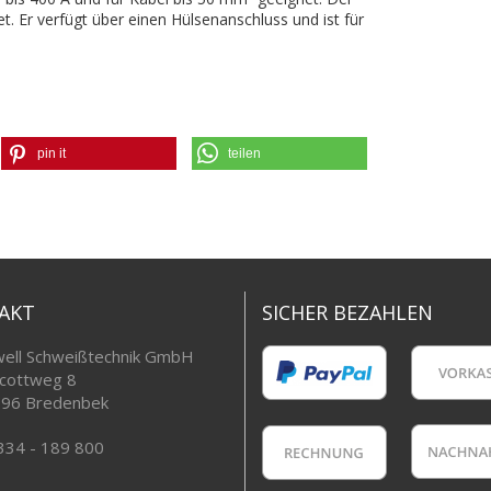
t. Er verfügt über einen Hülsenanschluss und ist für
pin it
teilen
AKT
SICHER BEZAHLEN
ell Schweißtechnik GmbH
cottweg 8
96 Bredenbek
334 - 189 800