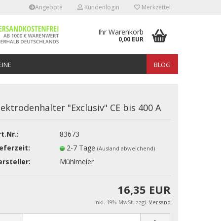
Angebote
Kundenlogin
Merkzettel
Ihr Warenkorb
0,00 EUR
INE
BLOG
lektrodenhalter "Exclusiv" CE bis 400 A
t.Nr.:
83673
erstellen
eferzeit:
2-7 Tage
(Ausland abweichend)
rt vergessen?
rsteller:
Mühlmeier
16,35 EUR
inkl. 19% MwSt. zzgl.
Versand