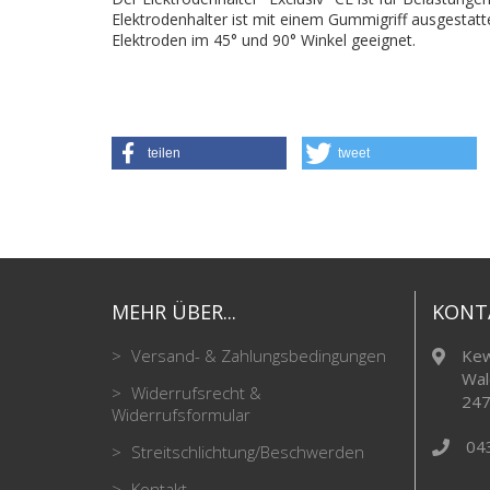
Elektrodenhalter ist mit einem Gummigriff ausgestatte
Elektroden im 45° und 90° Winkel geeignet.
teilen
tweet
MEHR ÜBER...
KONT
Versand- & Zahlungsbedingungen
Kew
Wal
Widerrufsrecht &
247
Widerrufsformular
04
Streitschlichtung/Beschwerden
Kontakt