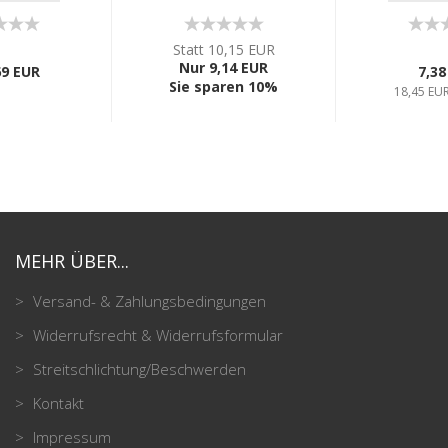
Statt 10,15 EUR
Nur 9,14 EUR
69 EUR
7,38
Sie sparen 10%
18,45 EUR
MEHR ÜBER...
Versand- & Zahlungsbedingungen
Widerrufsrecht & Widerrufsformular
Streitschlichtung/Beschwerden
Kontakt
Impressum