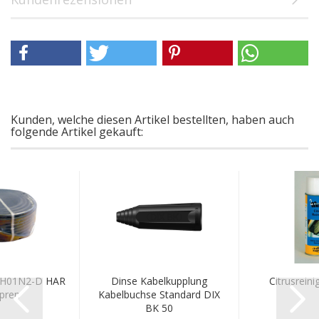
Kunden, welche diesen Artikel bestellten, haben auch
folgende Artikel gekauft:
 H01N2-D HAR
Dinse Kabelkupplung
Citrusreini
pren
Kabelbuchse Standard DIX
BK 50