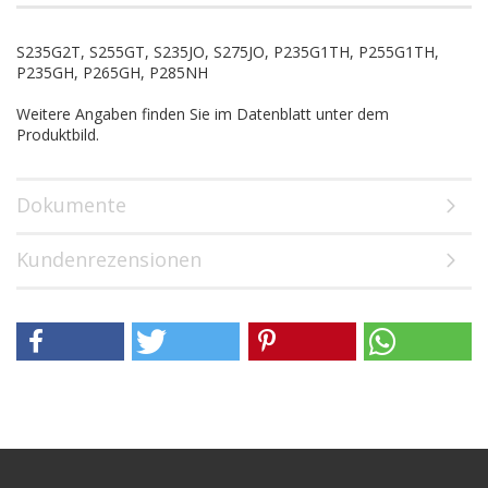
S235G2T, S255GT, S235JO, S275JO, P235G1TH, P255G1TH,
P235GH, P265GH, P285NH
Weitere Angaben finden Sie im Datenblatt unter dem
Produktbild.
Dokumente
Kundenrezensionen