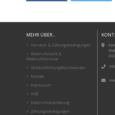
MEHR ÜBER...
KONT
Versand- & Zahlungsbedingungen
Kew
Wal
Widerrufsrecht &
247
Widerrufsformular
04
Streitschlichtung/Beschwerden
Kontakt
mai
Impressum
AGB
Datenschutzerklärung
Zahlungsbedingungen