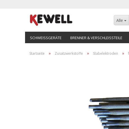
Alle
SCHWEISSGERÄTE
BRENNER & VERSCHLEISSTEILE
»
»
»
Startseite
Zusatzwerkstoffe
Stabelektroden