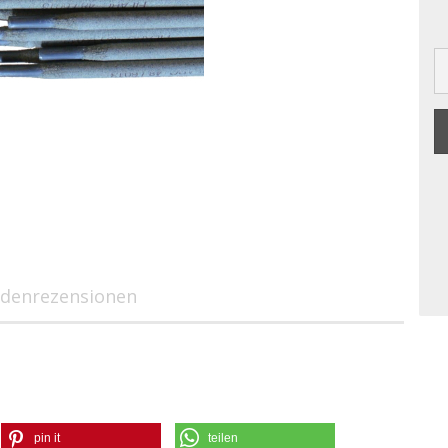
denrezensionen
pin it
teilen