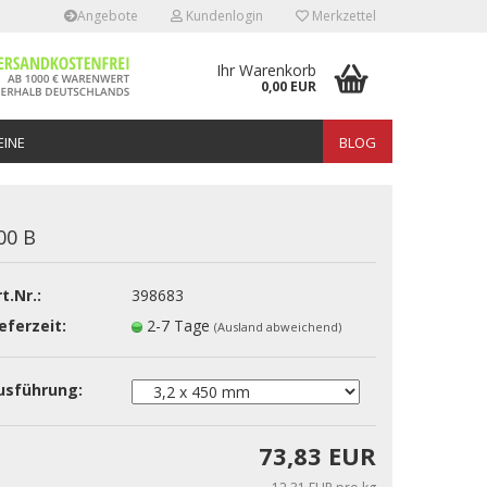
Angebote
Kundenlogin
Merkzettel
Ihr Warenkorb
0,00 EUR
INE
BLOG
00 B
t.Nr.:
398683
erstellen
eferzeit:
2-7 Tage
(Ausland abweichend)
rt vergessen?
usführung:
73,83 EUR