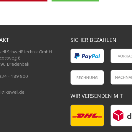
AKT
SICHER BEZAHLEN
ell Schweißtechnik GmbH
cottweg 8
96 Bredenbek
334 - 189 800
l@kewell.de
WIR VERSENDEN MIT