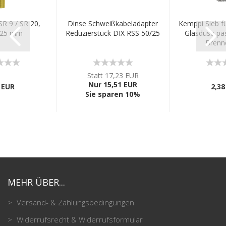
R 9 / SR 20,
Dinse Schweißkabeladapter
Kemppi Sieb f
 25 mm
Reduzierstück DIX RSS 50/25
Glasdüse pas
Brenn
Statt 17,23 EUR
Nur 15,51 EUR
 EUR
2,38
Sie sparen 10%
MEHR ÜBER...
Versand- & Zahlungsbedingungen
Widerrufsrecht & Widerrufsformular