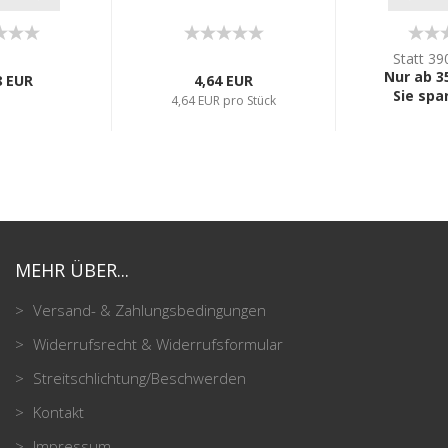
Statt 39
Nur ab 3
8 EUR
4,64 EUR
Sie spa
4,64 EUR pro Stück
MEHR ÜBER...
Versand- & Zahlungsbedingungen
Widerrufsrecht & Widerrufsformular
Streitschlichtung/Beschwerden
Kontakt
Impressum