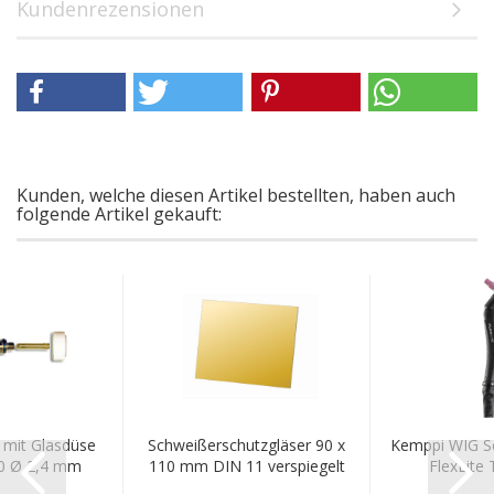
Kundenrezensionen
Kunden, welche diesen Artikel bestellten, haben auch
folgende Artikel gekauft:
 mit Glasdüse
Schweißerschutzgläser 90 x
Kemppi WIG S
20 Ø 2,4 mm
110 mm DIN 11 verspiegelt
FlexLite