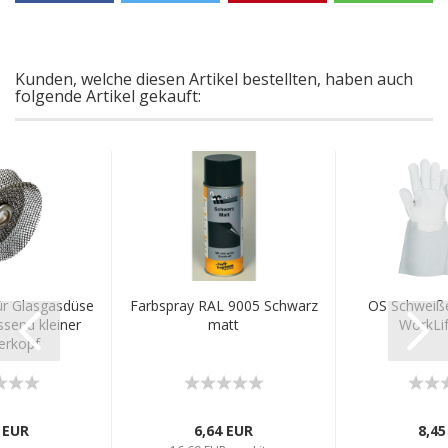
Kunden, welche diesen Artikel bestellten, haben auch
folgende Artikel gekauft:
ür Glasgasdüse
Farbspray RAL 9005 Schwarz
OS Schweiß
send kleiner
matt
WorkLif
erkopf
 EUR
6,64 EUR
8,45