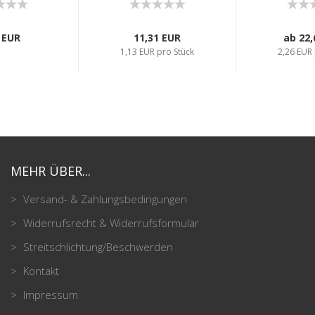
 EUR
11,31 EUR
ab 22,
1,13 EUR pro Stück
2,26 EUR 
MEHR ÜBER...
Versand- & Zahlungsbedingungen
Widerrufsrecht & Widerrufsformular
Streitschlichtung/Beschwerden
Kontakt
Impressum