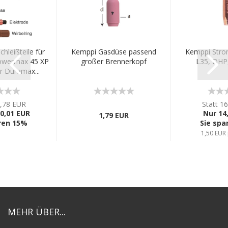
hleißteile für
Kemppi Gasdüse passend
Kemppi Stro
owermax 45 XP
großer Brennerkopf
L35, DHP,
 Duramax...
1,78 EUR
Statt 1
0,01 EUR
Nur 14
1,79 EUR
ren 15%
Sie spa
1,50 EUR 
MEHR ÜBER...