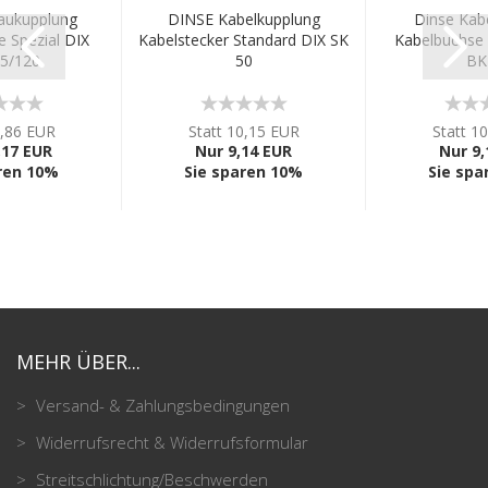
aukupplung
DINSE Kabelkupplung
Dinse Kab
 Spezial DIX
Kabelstecker Standard DIX SK
Kabelbuchse 
5/120
50
BK
6,86 EUR
Statt 10,15 EUR
Statt 1
,17 EUR
Nur 9,14 EUR
Nur 9,
ren 10%
Sie sparen 10%
Sie spa
MEHR ÜBER...
Versand- & Zahlungsbedingungen
Widerrufsrecht & Widerrufsformular
Streitschlichtung/Beschwerden