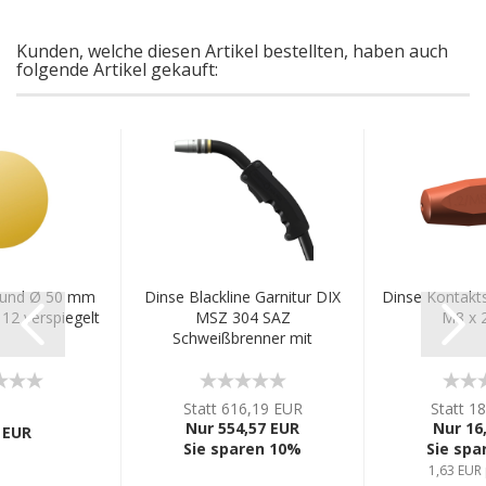
Kunden, welche diesen Artikel bestellten, haben auch
folgende Artikel gekauft:
 rund Ø 50 mm
Dinse Blackline Garnitur DIX
Dinse Kontakts
12 verspiegelt
MSZ 304 SAZ
M8 x 
Schweißbrenner mit
Eurozentral-Anschluss...
Statt 616,19 EUR
Statt 1
Nur 554,57 EUR
Nur 16
 EUR
Sie sparen 10%
Sie spa
1,63 EUR 