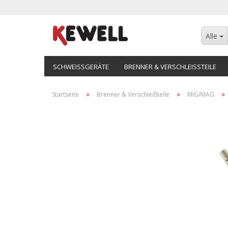
Alle
SCHWEISSGERÄTE
BRENNER & VERSCHLEISSTEILE
»
»
»
Startseite
Brenner & Verschleißteile
MIG/MAG