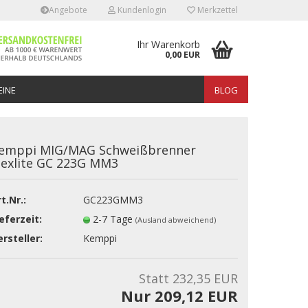
Angebote
Kundenlogin
Merkzettel
Ihr Warenkorb
0,00 EUR
INE
BLOG
emppi MIG/MAG Schweißbrenner
lexlite GC 223G MM3
t.Nr.:
GC223GMM3
erstellen
eferzeit:
2-7 Tage
(Ausland abweichend)
rt vergessen?
rsteller:
Kemppi
Statt 232,35 EUR
Nur 209,12 EUR