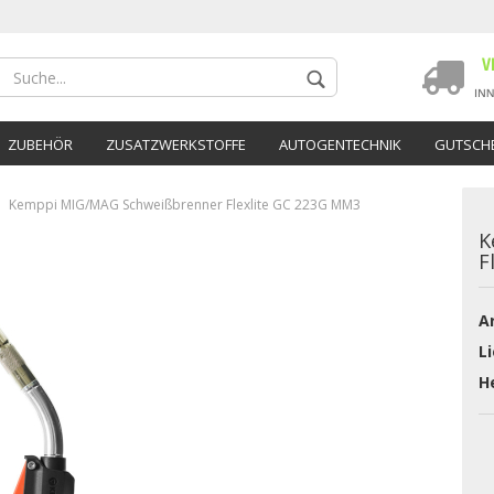
ZUBEHÖR
ZUSATZWERKSTOFFE
AUTOGENTECHNIK
GUTSCHE
Kemppi MIG/MAG Schweißbrenner Flexlite GC 223G MM3
K
F
Ar
Konto 
Li
Passwo
He