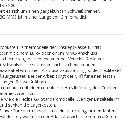
Evo 200.
lt es sich um einen gasgekühlten Schweißbrenner.
 MM3 ist in einer Länge von 3 m erhältlich.
d robuste Brennermodelle der Einstiegsklasse für das
eder mit einem Euro- oder einem MMG-Anschluss
durch eine längere Lebensdauer der Verschleißteile aus.
-Schweißer, die sich einen leicht zu bedienenden
xialkabel wünschen. Als Zusatzausstattung ist der Flexlite GC
usgerüstet. Bei der Arbeit sorgt der Griff für einen festen
ei langen Schweißnähten.
ch und auch mit einem drehbaren Hals lieferbar, der für einen
onomie verbessert.
ile wie die Flexlite GX-Standardmodelle. Weniger Einzelteile im
 und senken die Lagerkosten.
C-Schweißbrennern besteht aus einem reibungsarmen Material,
rleistet, wenn sich der Arbeitsbereich in einem größeren