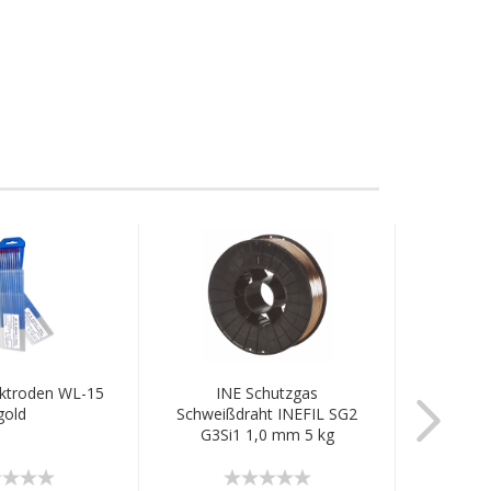
ktroden WL-15
INE Schutzgas
Schw
gold
Schweißdraht INEFIL SG2
G3Si1 1,0 mm 5 kg