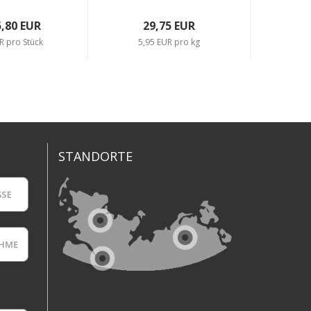
5,80 EUR
29,75 EUR
a
R pro Stück
5,95 EUR pro kg
STANDORTE