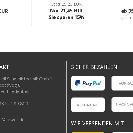
Statt 25,23 EUR
Nur 21,45 EUR
 EUR
ab 3
Sie sparen 15%
3,58 EU
AKT
SICHER BEZAHLEN
ell Schweißtechnik GmbH
cottweg 8
96 Bredenbek
334 - 189 800
l@kewell.de
WIR VERSENDEN MIT