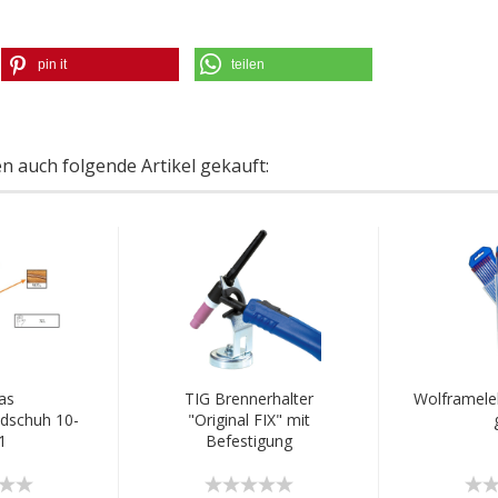
pin it
teilen
en auch folgende Artikel gekauft:
as
TIG Brennerhalter
Wolframele
dschuh 10-
"Original FIX" mit
1
Befestigung