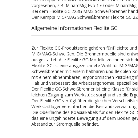
vorgesehen, z.B. MinarcMig Evo 170 oder MinarcMig 
Bei dem Flexlite GC 223G MM3 Schweißbrenner hande
Der Kemppi MIG/MAG Schweißbrenner Flexlite GC 223G
Allgemeine Informationen Flexlite GC
Zur Flexlite GC-Produktserie gehören fünf leichte un
MIG/MAG-Schweißen. Die Brennermodelle sind entw
ausgestattet. Alle Flexlite GC-Modelle zeichnen sich 
Flexlite GC ist eine ausgezeichnete Wahl für MIG/MAG
Schweißbrenner mit einem haltbaren und flexiblen Koa
mit einem abnehmbaren, ergonomischen Pistolengriff a
Halt und verbessert die Arbeitsergonomie, speziell b
Der Flexlite GC-Schweißbrenner ist eine Klasse für si
leichten Zugang zum Werkstück sorgt und so die Erg
Der Flexlite GC verfügt über die gleichen Verschleißte
Werkstattlager vereinfachen die Bestandsverwaltung
Die Oberfläche des Koaxialkabels für den Flexlite G
das eine ungehinderte Bewegung auf dem Boden gewäh
Abstand zur Stromquelle befindet.