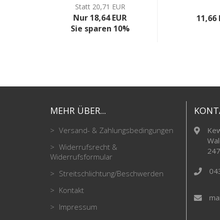
EUR
Statt 20,71 EUR
 EUR
Nur 18,64 EUR
11,66
 10%
Sie sparen 10%
MEHR ÜBER...
KONT
Versand- & Zahlungsbedingungen
Kew
Wal
Widerrufsrecht &
247
Widerrufsformular
04
Streitschlichtung/Beschwerden
Kontakt
mai
Impressum