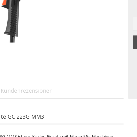
Kundenrezensionen
ite GC 223G MM3
G MM3 ist nur für den Einsatz mit MinarcMig Maschinen