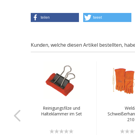
teilen
tweet
Kunden, welche diesen Artikel bestellten, hab
ür Kemppi
Reinigungsfilze und
Weld
20 und
Halteklammer im Set
Schweißerhan
210