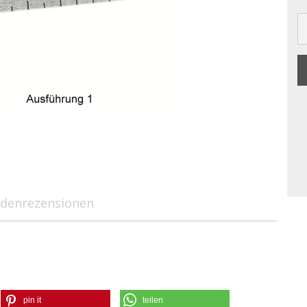
denrezensionen
pin it
teilen