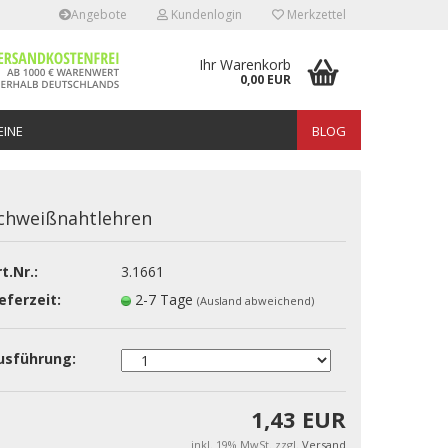
Angebote
Kundenlogin
Merkzettel
Ihr Warenkorb
0,00 EUR
INE
BLOG
chweißnahtlehren
t.Nr.:
3.1661
erstellen
eferzeit:
2-7 Tage
(Ausland abweichend)
rt vergessen?
usführung:
1,43 EUR
inkl. 19% MwSt. zzgl.
Versand