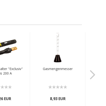
lter "Exclusiv"
Gasmengenmesser
Spannh
is 200 A
Gaslins
26 EUR
8,93 EUR