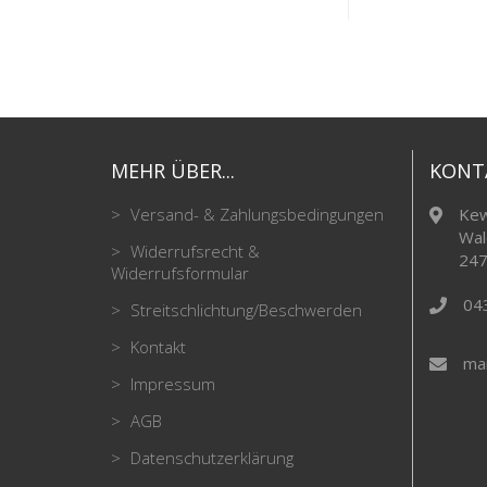
MEHR ÜBER...
KONT
Versand- & Zahlungsbedingungen
Kew
Wal
Widerrufsrecht &
247
Widerrufsformular
04
Streitschlichtung/Beschwerden
Kontakt
mai
Impressum
AGB
Datenschutzerklärung