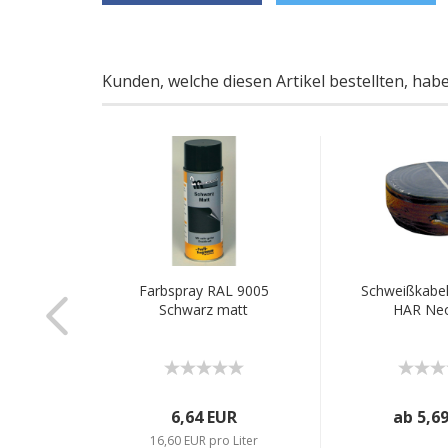
Kunden, welche diesen Artikel bestellten, hab
ür Kemppi
Farbspray RAL 9005
Schweißkabe
20 und
Schwarz matt
HAR Ne
EUR
 EUR
6,64 EUR
ab 5,6
 10%
16,60 EUR pro Liter