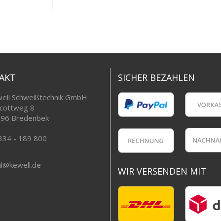
AKT
SICHER BEZAHLEN
ell Schweißtechnik GmbH
cottweg 8
96 Bredenbek
334 - 189 800
l@kewell.de
WIR VERSENDEN MIT