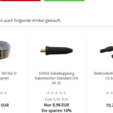
en auch folgende Artikel gekauft:
l H01N2-D
DINSE Kabelkupplung
Elektrodenha
opren
Kabelstecker Standard DIX
CE b
SK 25
Statt 9,95 EUR
Nur 8,96 EUR
9 EUR
10,
Sie sparen 10%