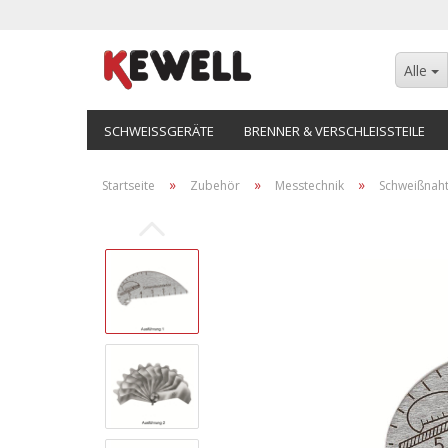
Alle
SCHWEISSGERÄTE
BRENNER & VERSCHLEISSTEILE
»
»
»
Startseite
Zubehör
Messtechnik
Schweißnaht