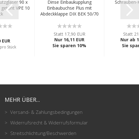
tzgläser 90 x
Dinse Einbaukupplung
Schrauben-
getönt VPE 10
Einbaubuchse Plus mit
tk
Abdeckklappe DIX BEK 50/70
Statt 17,90 EUR
Statt 2
Nur 16,11 EUR
Nur ab 1
0 EUR
Sie sparen 10%
Sie spa
pro Stück
MEHR ÜBER...
Versand- & Zahlungsbedingungen
Widerrufsrecht & Widerrufsformular
Streitschlichtung/Beschwerden