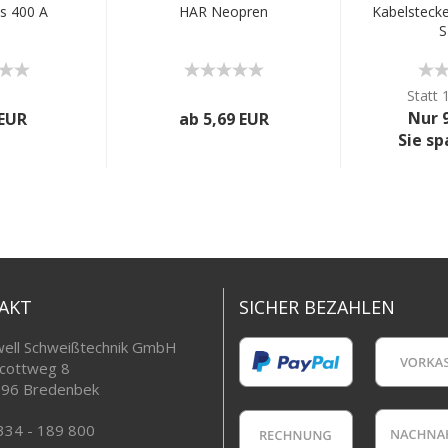
s 400 A
HAR Neopren
Kabelstecke
S
Statt 
Nur 
 EUR
ab 5,69 EUR
Sie s
AKT
SICHER BEZAHLEN
ell Schweißtechnik GmbH
cottweg 8
96 Bredenbek
334 - 189 800