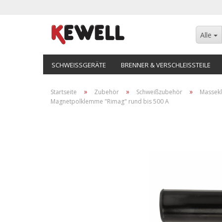
Alle
SCHWEISSGERÄTE
BRENNER & VERSCHLEISSTEILE
»
»
»
Startseite
Zubehör
Schweißzubehör
Massek
Magnetpolklemme "Rimag" rund bis 500 A