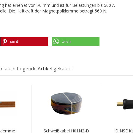
hat einen Ø von 70 mm und ist für Belastungen bis 500 A
helle. Die Haftkraft der Magnetpolklemme beträgt 560 N.
pin it
teilen
en auch folgende Artikel gekauft:
lklemme
Schweißkabel H01N2-D
DINSE Ka