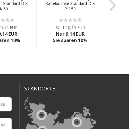
r Standard DIX
Kabelbuchse Standard DIX
Kabelst
K 50
BK 50
10,15 EUR
Statt 10,15 EUR
9,14 EUR
Nur 9,14 EUR
paren 10%
Sie sparen 10%
STANDORTE