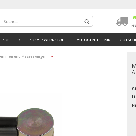
ZUBEHÖR
ZUSATZWERKSTOFFE
AUTOGENTECHNIK
GUTSCHE
»
lemmen und Massezwingen
M
A
Ar
Konto 
Li
Passwo
He