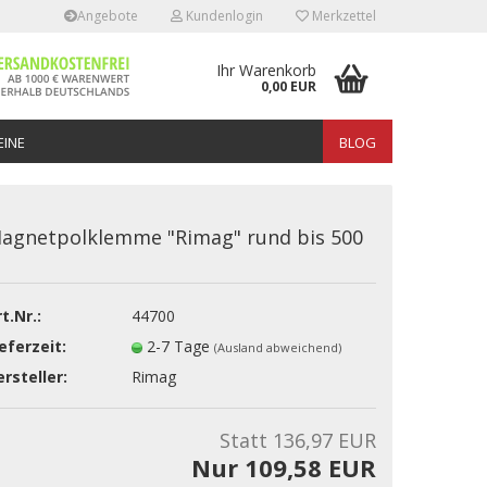
Angebote
Kundenlogin
Merkzettel
Ihr Warenkorb
0,00 EUR
INE
BLOG
agnetpolklemme "Rimag" rund bis 500
t.Nr.:
44700
erstellen
eferzeit:
2-7 Tage
(Ausland abweichend)
rt vergessen?
rsteller:
Rimag
Statt 136,97 EUR
Nur 109,58 EUR