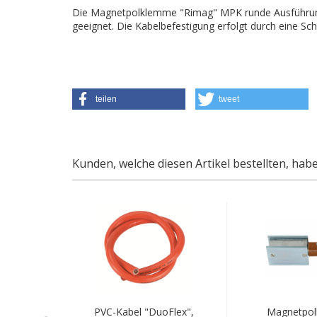
Die Magnetpolklemme "Rimag" MPK runde Ausführung 
geeignet. Die Kabelbefestigung erfolgt durch eine Sc
teilen
tweet
Kunden, welche diesen Artikel bestellten, hab
 RIMAG
PVC-Kabel "DuoFlex",
Magnetpo