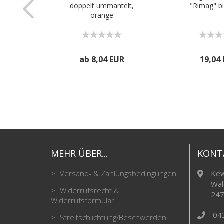
hsenteil
doppelt ummantelt,
"Rimag" bi
²
orange
R
ab 8,04 EUR
19,04
MEHR ÜBER...
KONT
Versand- & Zahlungsbedingungen
Kew
Wal
Widerrufsrecht &
247
Widerrufsformular
04
Streitschlichtung/Beschwerden