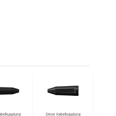
belkupplung
Dinse Kabelkupplung
Kabel